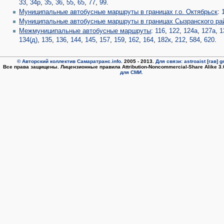
33
,
34р
,
35
,
36
,
55
,
65
,
77
,
99
.
Муниципальные автобусные маршруты в границах г.о. Октябрьск
:
Муниципальные автобусные маршруты в границах Сызранского ра
Межмуниципальные автобусные маршруты
:
116
,
122
,
124а
,
127а
,
1
134(д)
,
135
,
136
,
144
,
145
,
157
,
159
,
162
,
164
,
182к
,
212
,
584
,
620
.
© Авторский коллектив Самаратранс.info
. 2005 - 2013.
Для связи: astroaist [гав] 
Все права защищены. Лицензионные правила Attribution-Noncommercial-Share Alike 3
для СМИ.