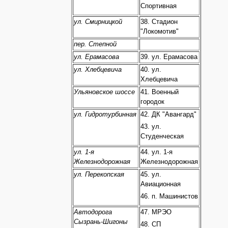
Спортивная
ул. Смирницкой
38. Стадион
"Локомотив"
пер. Степной
ул. Ерамасова
39. ул. Ерамасова
ул. Хлебцевича
40. ул.
Хлебцевича
Ульяновское шоссе
41. Военный
городок
ул. Гидротурбинная
42. ДК "Авангард"
43. ул.
Студенческая
ул. 1-я
44. ул. 1-я
Железнодорожная
Железнодорожная
ул. Перекопская
45. ул.
Авиационная
46. п. Машинистов
Автодорога
47. МРЭО
Сызрань-Шигоны
48. СП