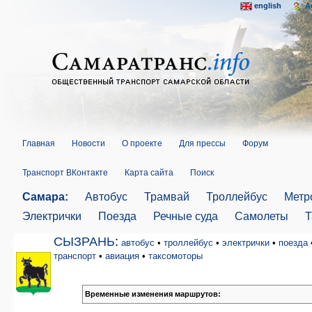
english
A
Главная
Новости
О проекте
Для прессы
Форум
Транспорт ВКонтакте
Карта сайта
Поиск
Самара:
Автобус
Трамвай
Троллейбус
Метр
Электрички
Поезда
Речные суда
Самолеты
Т
СЫЗРАНЬ
:
автобус
•
троллейбус
•
электрички
•
поезда
транспорт
•
авиация
•
таксомоторы
Временные изменения маршрутов: