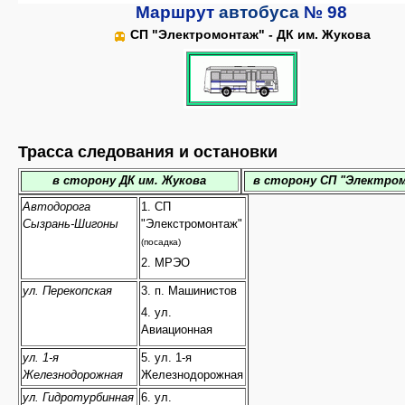
Маршрут
автобуса
№ 98
СП "Электромонтаж" - ДК им. Жукова
Трасса следования и остановки
в сторону ДК им. Жукова
в сторону СП "Электро
Автодорога
1. СП
Сызрань-Шигоны
"Элекстромонтаж"
(посадка)
2. МРЭО
ул. Перекопская
3. п. Машинистов
4. ул.
Авиационная
ул. 1-я
5. ул. 1-я
Железнодорожная
Железнодорожная
ул. Гидротурбинная
6. ул.