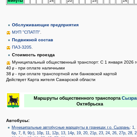
минуты
14
20
15
14
Обслуживающие предприятия
МУП "СПАТП"
.
Подвижной состав
ПАЗ-3205
.
Стоимость проезда
Муниципальный общественный транспорт: С 1 января 2026 г
40
- при оплате наличными
38
- при оплате транспортной или банковской картой
Действует Карта жителя Самарской области
Маршруты общественного транспорта
Сызра
Октябрьска
Автобусы:
Муниципальные автобусные маршруты в границах г.о. Сызрань
:
1
,
6р
,
7
,
8
,
9(с)
,
10р
,
11
,
12р
,
13
,
14р
,
19
,
20
,
21р
,
23
,
24
,
26
,
27р
,
28
,
2