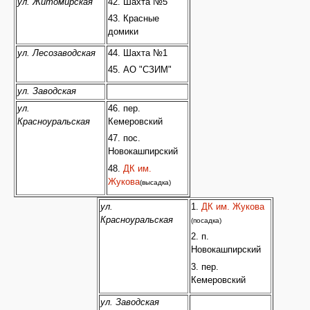
ул. Житомирская
42. Шахта №5
43. Красные
домики
ул. Лесозаводская
44. Шахта №1
45. АО "СЗИМ"
ул. Заводская
ул.
46. пер.
Красноуральская
Кемеровский
47. пос.
Новокашпирский
48.
ДК им.
Жукова
(высадка)
ул.
1.
ДК им. Жукова
Красноуральская
(посадка)
2. п.
Новокашпирский
3. пер.
Кемеровский
ул. Заводская