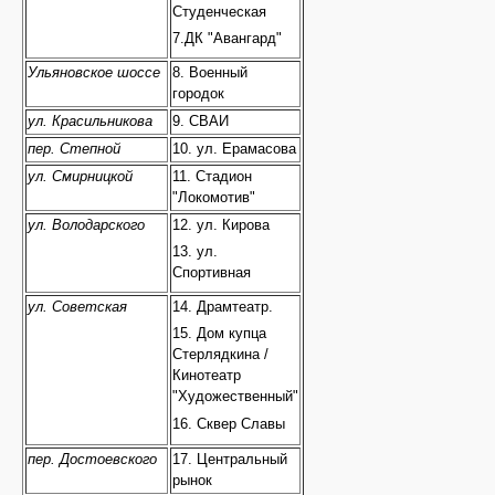
Студенческая
7.ДК "Авангард"
Ульяновское шоссе
8. Военный
городок
ул. Красильникова
9. СВАИ
пер. Степной
10. ул. Ерамасова
ул. Смирницкой
11. Стадион
"Локомотив"
ул. Володарского
12. ул. Кирова
13. ул.
Спортивная
ул. Советская
14. Драмтеатр.
15. Дом купца
Стерлядкина /
Кинотеатр
"Художественный"
16. Сквер Славы
пер. Достоевского
17. Центральный
рынок